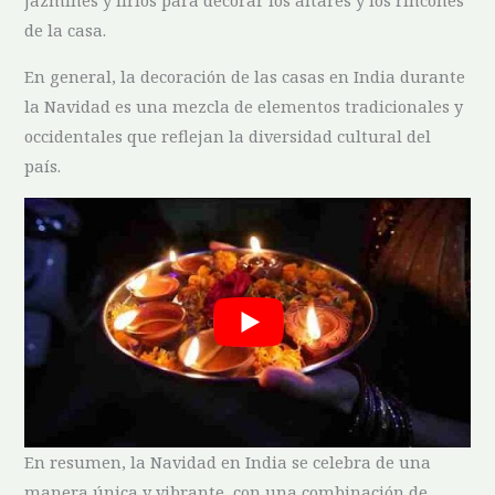
jazmines y ⁤lirios para decorar los altares y los rincones
de la casa.
En general, ‍la decoración⁢ de las casas en India durante
la Navidad ⁤es una mezcla ⁢de elementos tradicionales y
occidentales que reflejan la diversidad cultural del
país.
En resumen, la ‌Navidad en​ India se ​celebra de una
manera única y vibrante, con una combinación de⁢